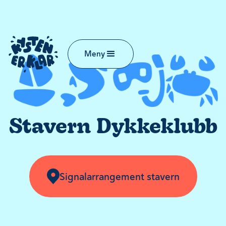
Meny
Stavern Dykkeklubb
Signalarrangement stavern