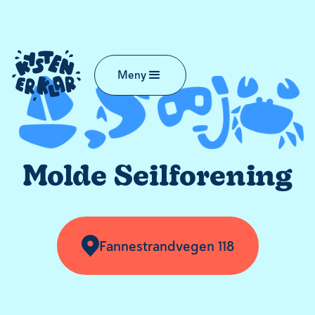
Meny
Molde Seilforening
Fannestrandvegen 118