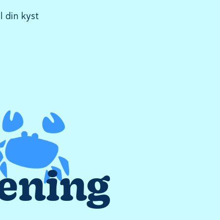
l din kyst
rening