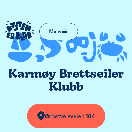
Meny
Karmøy Brettseiler
Klubb
Ørpetveisveien 104