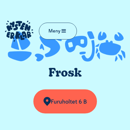
Meny
Frosk
Furuholtet 6 B