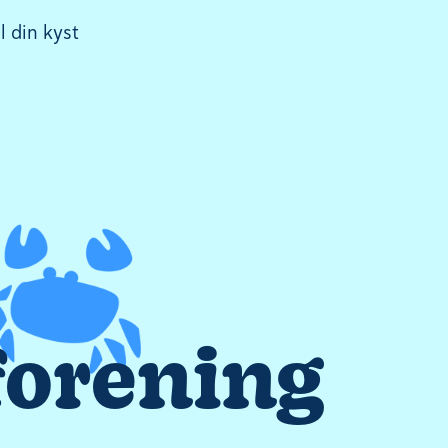
l din kyst
forening