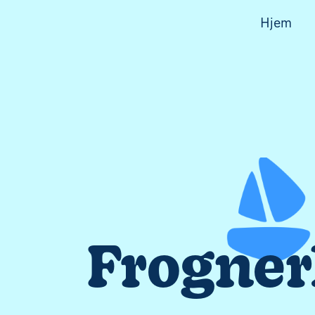
Hjem
Frogner