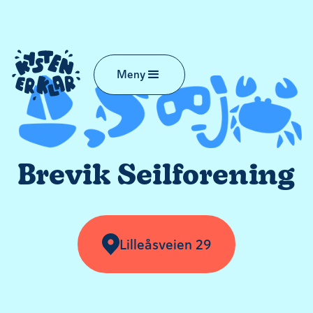
Meny
Brevik Seilforening
Lilleåsveien 29